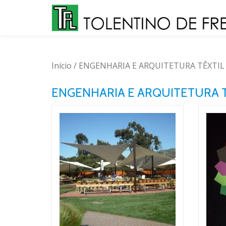
Skip
to
content
Início
/ ENGENHARIA E ARQUITETURA TÊXTIL
ENGENHARIA E ARQUITETURA T