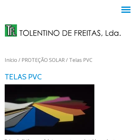
TO
Skip
to
NA
content
Início
/
PROTEÇÃO SOLAR
/ Telas PVC
TELAS PVC