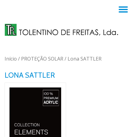
TO
Skip
to
NA
content
Início
/
PROTEÇÃO SOLAR
/ Lona SATTLER
LONA SATTLER