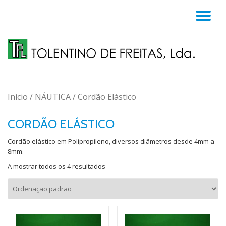
TO
Skip
to
NA
content
Início
/
NÁUTICA
/ Cordão Elástico
CORDÃO ELÁSTICO
Cordão elástico em Polipropileno, diversos diâmetros desde 4mm a
8mm.
A mostrar todos os 4 resultados