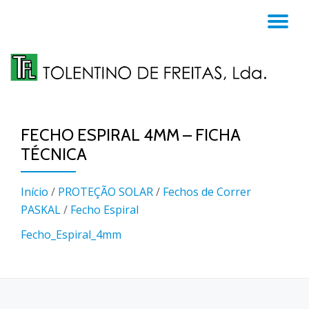
TO
Skip
to
NA
content
FECHO ESPIRAL 4MM – FICHA
TÉCNICA
Início
/
PROTEÇÃO SOLAR
/
Fechos de Correr
PASKAL
/
Fecho Espiral
Fecho_Espiral_4mm