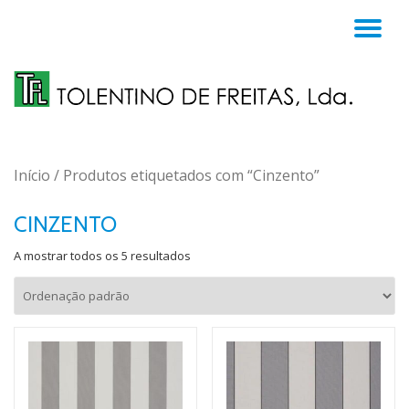
TO
Skip
to
NA
content
Início
/ Produtos etiquetados com “Cinzento”
CINZENTO
A mostrar todos os 5 resultados