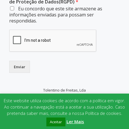
de Proteção de Dados(RGPD)
*
Eu concordo que este site armazene as
informações enviadas para possam ser
respondidas.
Enviar
Tolentino de Freitas, Lda
SECONDARY
Este website utiliza cookies de acordo com a política em vigor.
MENU
Ao continuar a navegação está a aceitar a sua utilização. Caso
pretenda saber mais, consulte a nossa Política de cookies.
Parallax One
powered by
WordPress
Ler Mais
Aceitar