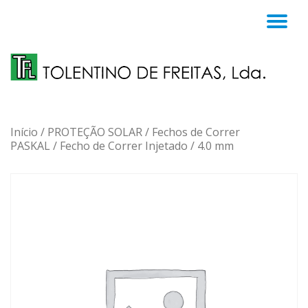
TO
Skip
to
NA
content
Início
/
PROTEÇÃO SOLAR
/
Fechos de Correr
PASKAL
/
Fecho de Correr Injetado
/ 4.0 mm