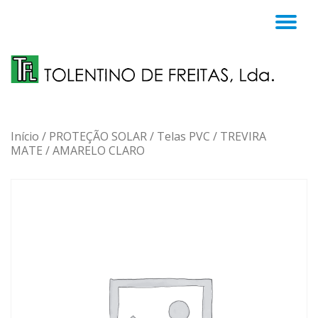
TO
Skip
to
NA
content
Início
/
PROTEÇÃO SOLAR
/
Telas PVC
/
TREVIRA
MATE
/ AMARELO CLARO