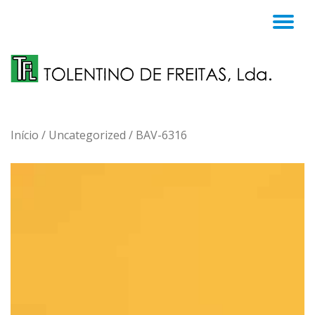
TO
Skip
to
NA
content
Início
/
Uncategorized
/ BAV-6316