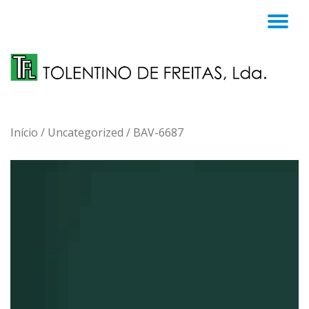
TO
Skip
to
NA
content
Início
/
Uncategorized
/ BAV-6687