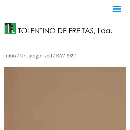
TO
Skip
to
NA
content
Início
/
Uncategorized
/ BAV-8891