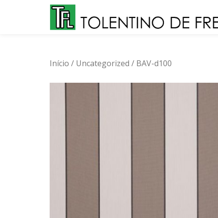
Skip
to
content
Início
/
Uncategorized
/ BAV-d100