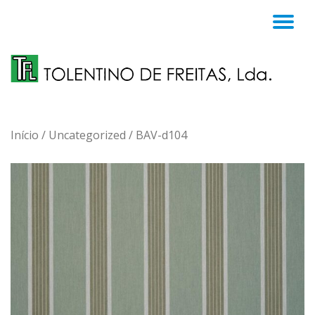
TO
Skip
to
NA
content
Início
/
Uncategorized
/ BAV-d104