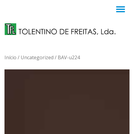
TO
Skip
to
NA
content
Início
/
Uncategorized
/ BAV-u224