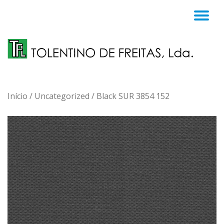
TO
Skip
to
NA
content
Início
/
Uncategorized
/ Black SUR 3854 152