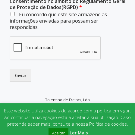
Consentimento no âmbito do Regulamento Geral
de Proteção de Dados(RGPD)
*
Eu concordo que este site armazene as
informações enviadas para possam ser
respondidas.
Enviar
Tolentino de Freitas, Lda
SECONDARY
Este website utiliza cookies de acordo com a política em vigor.
MENU
Ao continuar a navegação está a aceitar a sua utilização. Caso
pretenda saber mais, consulte a nossa Política de cookies.
Parallax One
powered by
WordPress
Ler Mais
Aceitar