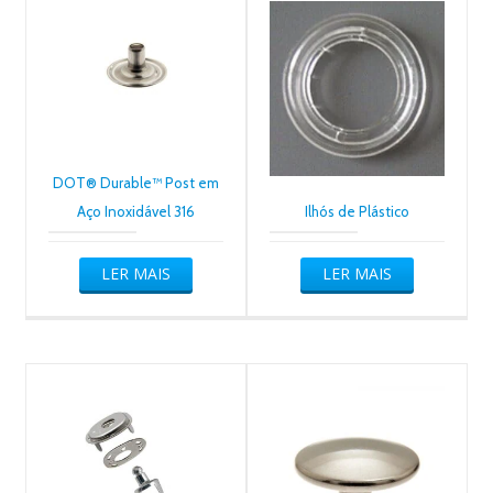
DOT® Durable™ Post em
Aço Inoxidável 316
Ilhós de Plástico
LER MAIS
LER MAIS