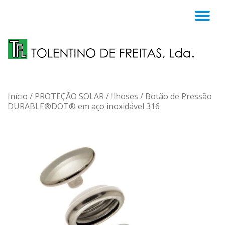
TO
Skip
to
NA
content
Início
/
PROTEÇÃO SOLAR
/
Ilhoses
/ Botão de Pressão
DURABLE®DOT® em aço inoxidável 316