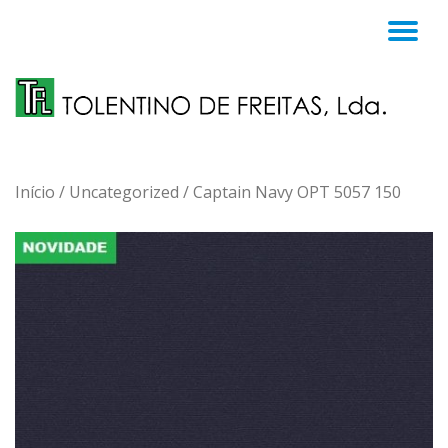
TO
Skip
to
NA
content
Início
/
Uncategorized
/ Captain Navy OPT 5057 150