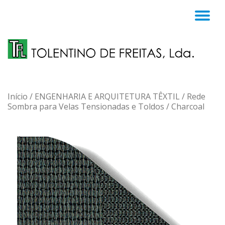
TO
Skip
to
NA
content
Início
/
ENGENHARIA E ARQUITETURA TÊXTIL
/
Rede
Sombra para Velas Tensionadas e Toldos
/ Charcoal