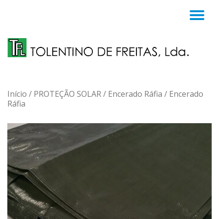
TO
Skip
to
NA
content
Início
/
PROTEÇÃO SOLAR
/
Encerado Ráfia
/ Encerado
Ráfia