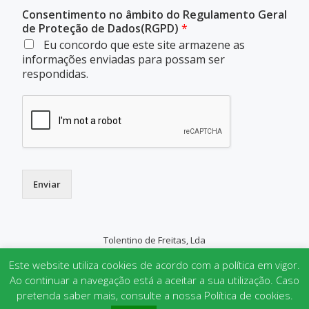
Consentimento no âmbito do Regulamento Geral
de Proteção de Dados(RGPD)
*
Eu concordo que este site armazene as
informações enviadas para possam ser
respondidas.
Enviar
Tolentino de Freitas, Lda
SECONDARY
Este website utiliza cookies de acordo com a política em vigor.
MENU
Ao continuar a navegação está a aceitar a sua utilização. Caso
pretenda saber mais, consulte a nossa Política de cookies.
Parallax One
powered by
WordPress