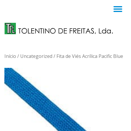
TO
Skip
to
NA
content
Início
/
Uncategorized
/ Fita de Viés Acrílica Pacific Blue