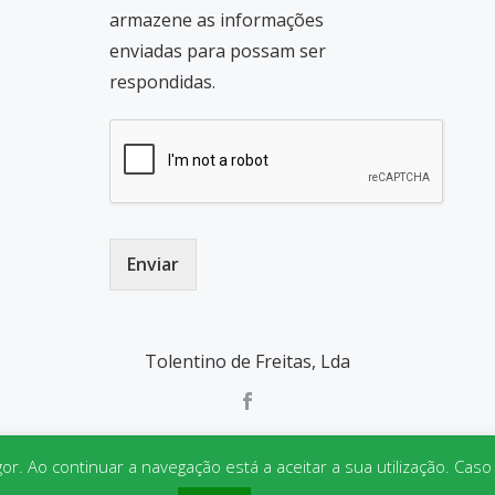
armazene as informações
enviadas para possam ser
respondidas.
Enviar
Tolentino de Freitas, Lda
gor. Ao continuar a navegação está a aceitar a sua utilização. Cas
Parallax One
powered by
WordPress