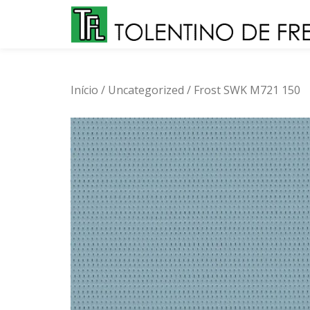
Skip
to
content
Início
/
Uncategorized
/ Frost SWK M721 150