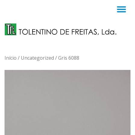
TO
Skip
to
NA
content
Início
/
Uncategorized
/ Gris 6088