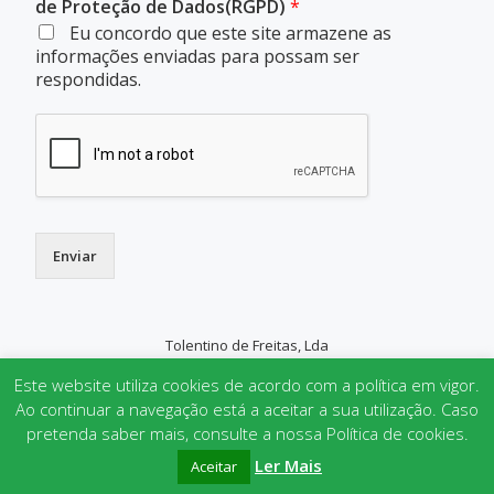
de Proteção de Dados(RGPD)
*
Eu concordo que este site armazene as
informações enviadas para possam ser
respondidas.
Enviar
Tolentino de Freitas, Lda
SECONDARY
Este website utiliza cookies de acordo com a política em vigor.
MENU
Ao continuar a navegação está a aceitar a sua utilização. Caso
pretenda saber mais, consulte a nossa Política de cookies.
Parallax One
powered by
WordPress
Ler Mais
Aceitar