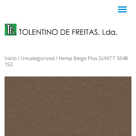
TO
Skip
to
NA
content
Início
/
Uncategorized
/ Hemp Beige Plus SUNTT 5048
152