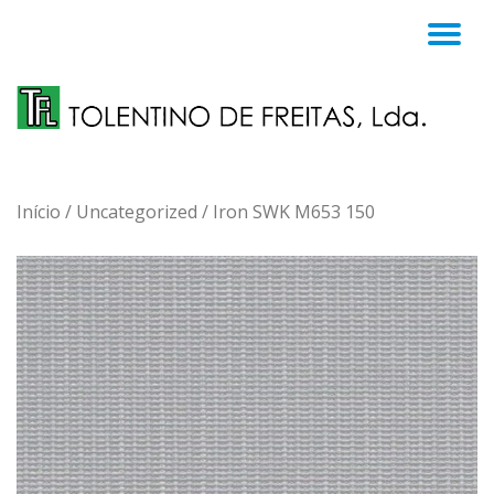
TO
Skip
to
NA
content
Início
/
Uncategorized
/ Iron SWK M653 150