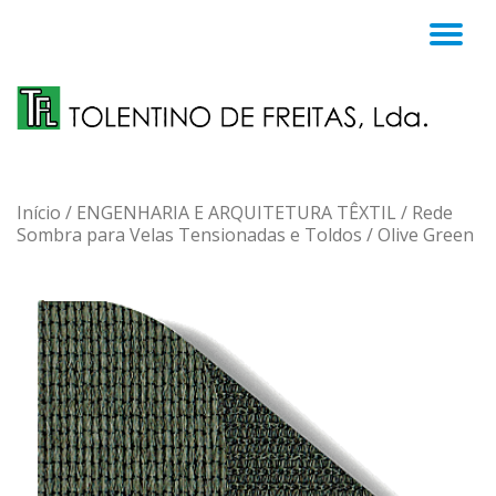
TO
Skip
to
NA
content
Início
/
ENGENHARIA E ARQUITETURA TÊXTIL
/
Rede
Sombra para Velas Tensionadas e Toldos
/ Olive Green