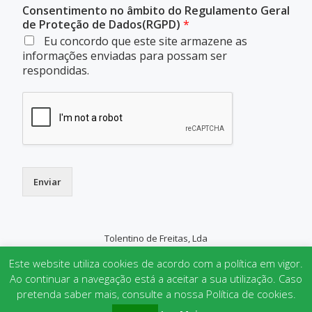
Consentimento no âmbito do Regulamento Geral
de Proteção de Dados(RGPD)
*
Eu concordo que este site armazene as
informações enviadas para possam ser
respondidas.
Enviar
Tolentino de Freitas, Lda
SECONDARY
Este website utiliza cookies de acordo com a política em vigor.
MENU
Ao continuar a navegação está a aceitar a sua utilização. Caso
pretenda saber mais, consulte a nossa Política de cookies.
Parallax One
powered by
WordPress