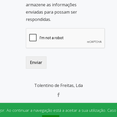
armazene as informações
enviadas para possam ser
respondidas.
Enviar
Tolentino de Freitas, Lda
gor. Ao continuar a navegação está a aceitar a sua utilização. Cas
Parallax One
powered by
WordPress