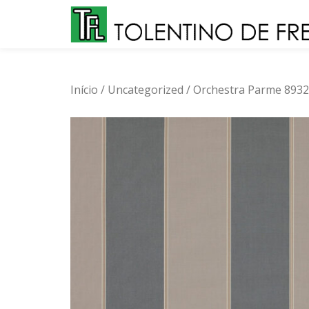
Skip
to
content
Início
/
Uncategorized
/ Orchestra Parme 8932