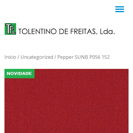
TO
Skip
to
NA
content
Início
/
Uncategorized
/ Pepper SUNB P056 152