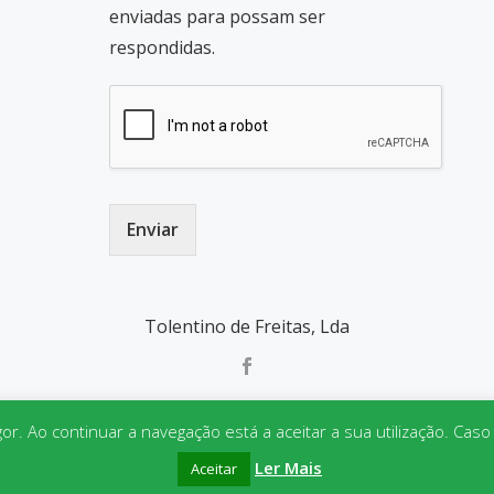
enviadas para possam ser
respondidas.
Enviar
Tolentino de Freitas, Lda
gor. Ao continuar a navegação está a aceitar a sua utilização. Cas
Parallax One
powered by
WordPress
Ler Mais
Aceitar