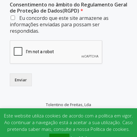
Consentimento no âmbito do Regulamento Geral
de Proteção de Dados(RGPD)
*
Eu concordo que este site armazene as
informações enviadas para possam ser
respondidas.
Enviar
Tolentino de Freitas, Lda
SECONDARY
Este website utiliza cookies de acordo com a política em vigor.
MENU
Ao continuar a navegação está a aceitar a sua utilização. Caso
pretenda saber mais, consulte a nossa Política de cookies.
Parallax One
powered by
WordPress