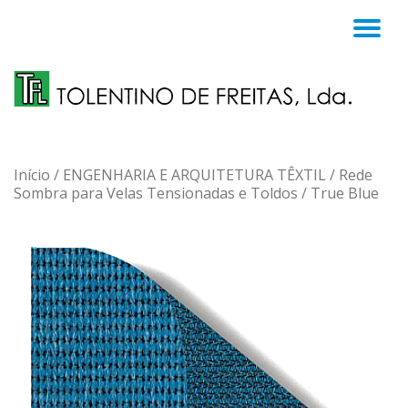
TO
Skip
to
NA
content
Início
/
ENGENHARIA E ARQUITETURA TÊXTIL
/
Rede
Sombra para Velas Tensionadas e Toldos
/ True Blue