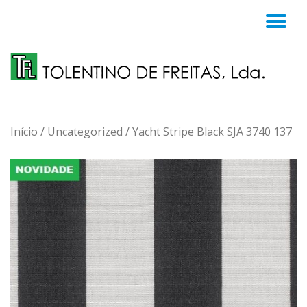
TO
Skip
to
NA
content
Início
/
Uncategorized
/ Yacht Stripe Black SJA 3740 137