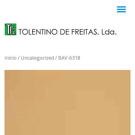
TO
Skip
to
NA
content
Início
/
Uncategorized
/ BAV-6318