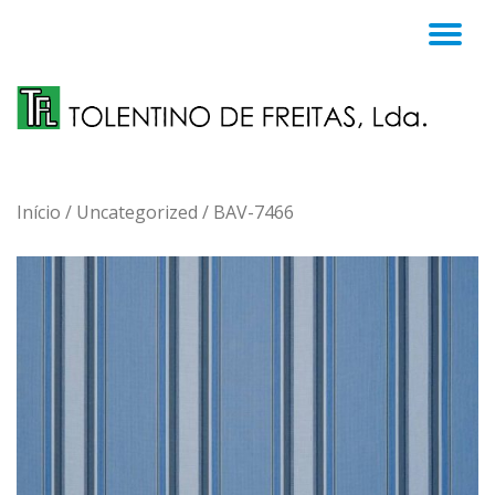
TO
Skip
to
NA
content
Início
/
Uncategorized
/ BAV-7466