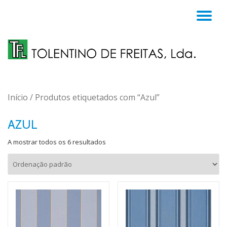
TO
Skip
to
NA
content
Início
/ Produtos etiquetados com “Azul”
AZUL
A mostrar todos os 6 resultados