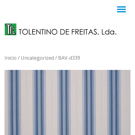
TO
Skip
to
NA
content
Início
/
Uncategorized
/ BAV-d339