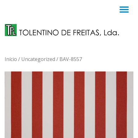
TO
Skip
to
NA
content
Início
/
Uncategorized
/ BAV-8557