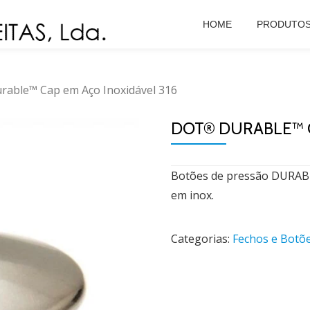
HOME
PRODUTO
able™ Cap em Aço Inoxidável 316
DOT® DURABLE™ C
Botões de pressão DURAB
em inox.
Categorias:
Fechos e Botõ