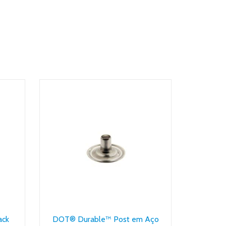
ack
DOT® Durable™ Post em Aço