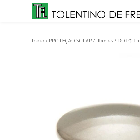
Skip
to
content
Início
/
PROTEÇÃO SOLAR
/
Ilhoses
/ DOT® Dur