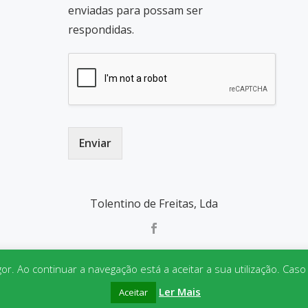
enviadas para possam ser
respondidas.
Enviar
Tolentino de Freitas, Lda
gor. Ao continuar a navegação está a aceitar a sua utilização. Cas
Parallax One
powered by
WordPress
Ler Mais
Aceitar