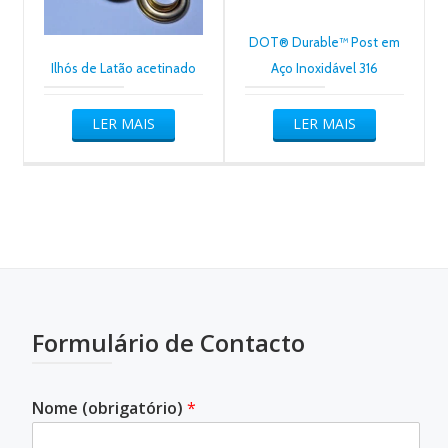
DOT® Durable™ Post em
Ilhós de Latão acetinado
Aço Inoxidável 316
LER MAIS
LER MAIS
Formulário de Contacto
Nome (obrigatório)
*