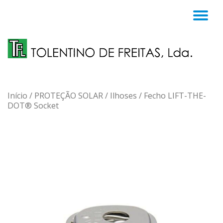
TO
Skip
to
NA
content
Início
/
PROTEÇÃO SOLAR
/
Ilhoses
/ Fecho LIFT-THE-
DOT® Socket