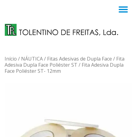
TO
Skip
to
NA
content
Início
/
NÁUTICA
/
Fitas Adesivas de Dupla Face
/
Fita
Adesiva Dupla Face Poliéster ST
/ Fita Adesiva Dupla
Face Poliéster ST- 12mm