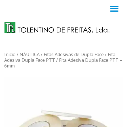
TO
Skip
to
NA
content
Início
/
NÁUTICA
/
Fitas Adesivas de Dupla Face
/
Fita
Adesiva Dupla Face PTT
/ Fita Adesiva Dupla Face PTT –
6mm