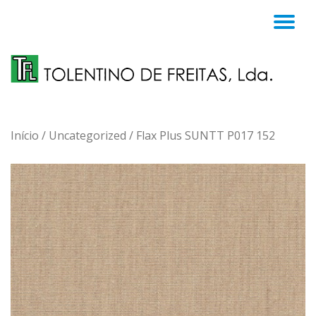
TO
Skip
to
NA
content
Início
/
Uncategorized
/ Flax Plus SUNTT P017 152