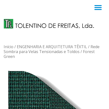
TO
Skip
to
NA
content
Início
/
ENGENHARIA E ARQUITETURA TÊXTIL
/
Rede
Sombra para Velas Tensionadas e Toldos
/ Forest
Green