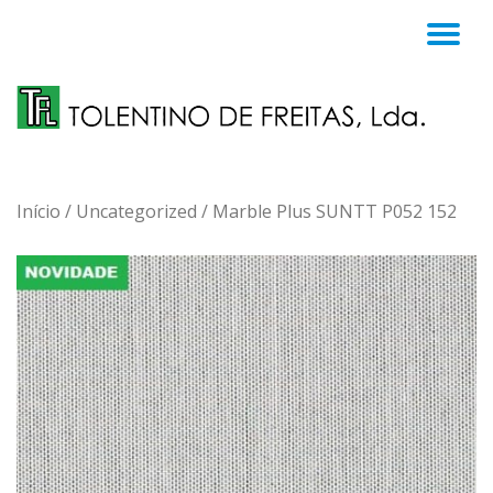
TO
Skip
to
NA
content
Início
/
Uncategorized
/ Marble Plus SUNTT P052 152