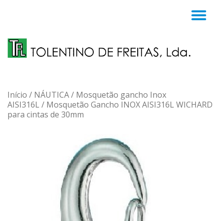
TO
Skip
to
NA
content
Início
/
NÁUTICA
/
Mosquetão gancho Inox
AISI316L
/ Mosquetão Gancho INOX AISI316L WICHARD
para cintas de 30mm