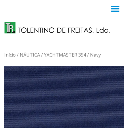
TO
Skip
to
NA
content
Início
/
NÁUTICA
/
YACHTMASTER 354
/ Navy