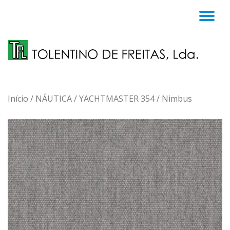
TO
Skip
to
NA
content
Início
/
NÁUTICA
/
YACHTMASTER 354
/ Nimbus