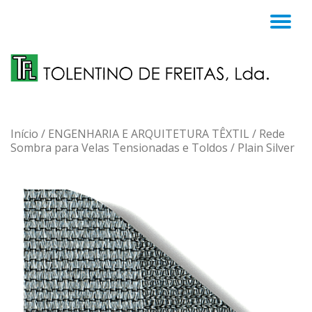
TO
Skip
to
NA
content
Início
/
ENGENHARIA E ARQUITETURA TÊXTIL
/
Rede
Sombra para Velas Tensionadas e Toldos
/ Plain Silver