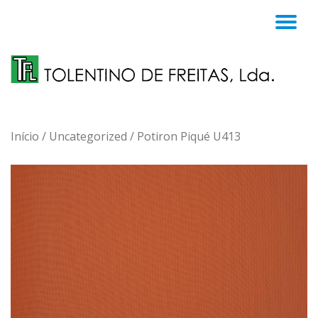
TO
Skip
to
NA
content
Início
/
Uncategorized
/ Potiron Piqué U413