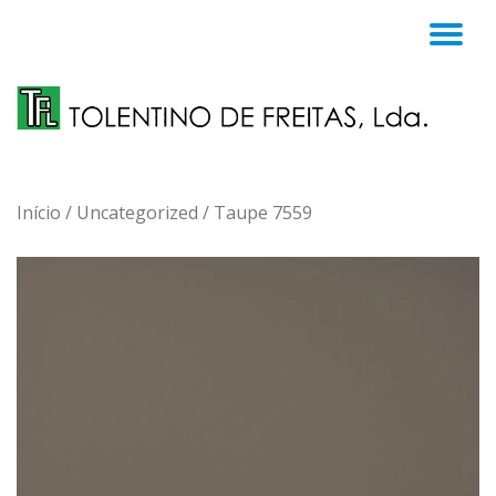
TO
Skip
to
NA
content
Início
/
Uncategorized
/ Taupe 7559