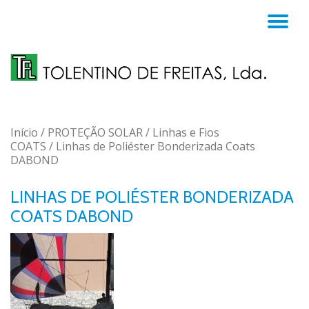
TO
Skip
to
NA
content
Início
/
PROTEÇÃO SOLAR
/
Linhas e Fios
COATS
/ Linhas de Poliéster Bonderizada Coats
DABOND
LINHAS DE POLIÉSTER BONDERIZADA
COATS DABOND